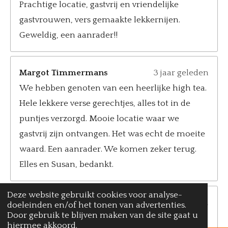
Prachtige locatie, gastvrij en vriendelijke
gastvrouwen, vers gemaakte lekkernijen.
Geweldig, een aanrader!!
Margot Timmermans
3 jaar geleden
We hebben genoten van een heerlijke high tea.
Hele lekkere verse gerechtjes, alles tot in de
puntjes verzorgd. Mooie locatie waar we
gastvrij zijn ontvangen. Het was echt de moeite
waard. Een aanrader. We komen zeker terug.
Elles en Susan, bedankt.
Deze website gebruikt cookies voor analyse-
Helma en Dianne
4 jaar geleden
doeleinden en/of het tonen van advertenties.
Door gebruik te blijven maken van de site gaat u
Wat een heerlijke high-tea hebben we gehad,
hiermee akkoord.